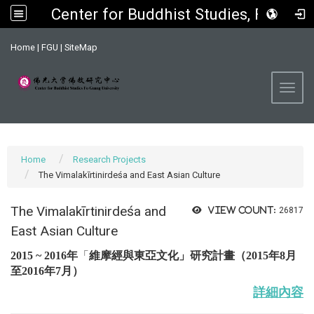
Center for Buddhist Studies, FGU
:::
Home
|
FGU
|
SiteMap
Toggl
Home
Research Projects
The Vimalakīrtinirdeśa and East Asian Culture
The Vimalakīrtinirdeśa and
View count:
26817
East Asian Culture
2015 ~ 2016年
「
維摩經與東亞文化
」研究計畫
（
2015年8月
至2016年7月
）
詳細內容