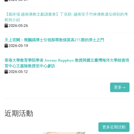
【最終場·越南佛教文獻讀書會】丁克順- 越南安子竹林佛教遺址碑刻的考
察與介紹
2026-05-26
天上宮闕：簡鸝嬀博士引領探尋敦煌莫高275窟的淨土之門
2026-05-19
香港大學教育學院學者 Jeremy Rappleye 教授與國立臺灣海洋大學師資培
育中心王嘉陵教授至中心參訪
2026-05-12
更多→
近期活動
更多近期活動