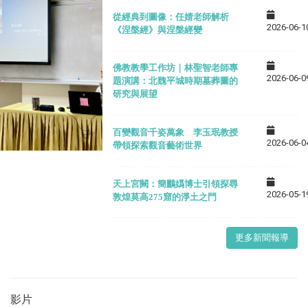
從經典到圖像：任婧老師解析
2026-06-1
《涅槃經》與涅槃經變
佛教教學工作坊｜林聖智老師專
2026-06-0
題演講：北魏平城時期墓葬圖的
研究與展望
百變觀音千姿萬象 李玉珉教授
2026-06-0
帶領探索觀音藝術世界
天上宮闕：簡鸝嬀博士引領探尋
2026-05-1
敦煌莫高275窟的淨土之門
更多新聞報導
影片