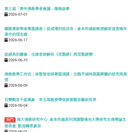
第三屆「青年佛教學者會議」徵稿啟事
2026-07-01
國際專家學者專題講座｜從戒壇到祇洹寺：倉本尚德副教授解析道宣晚年
著作的理念建
2026-06-17
從經典到圖像：任婧老師解析《涅槃經》與涅槃經變
2026-06-10
佛教教學工作坊｜林聖智老師專題演講：北魏平城時期墓葬圖的研究與展
望
2026-06-09
百變觀音千姿萬象 李玉珉教授帶領探索觀音藝術世界
2026-06-04
佛大佛教研究中心
_
倉本尚德系列演講暨佛光大學研究生佛學論文
熱門
發表會
_
歡迎轉寄參加
2026-06-01