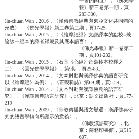
一書的問世〉，《佛光學
報》新三卷第一期，頁
283-300。
Jin-chuan Wan，2016，〈漢傳佛教經典與東亞文化共同體的
形成〉，《佛光學報》新二卷第二期，頁17-25。
Jin-chuan Wan，2015，〈《維摩詰經》支謙譯本的點校--兼
論該一經本的譯者歸屬及其底本語言〉，
《佛光學報》新一卷第二
期，頁101-232。
Jin-chuan Wan，2015，〈石室《心經》音寫抄本校釋之
二〉，《圓光佛學學報》，第9期，頁25-83。
Jin-chuan Wan，2014，〈文本對勘與漢譯佛典的語言研究—
以《維摩經》為例〉，《正觀雜誌》第69 期，頁5-59。
Jin-chuan Wan，2014，〈文本對勘與漢譯佛典的語言研
究〉，《漢譯佛典語言研究》，北京：語文出版社，頁177-
210
Jin-chuan Wan，2009，〈宗教傳播與語文變遷：漢譯佛典研
究的語言學轉向所顯示的意義〉，
《佛教漢語研究》，北
京：商務印書館，頁515-
607。