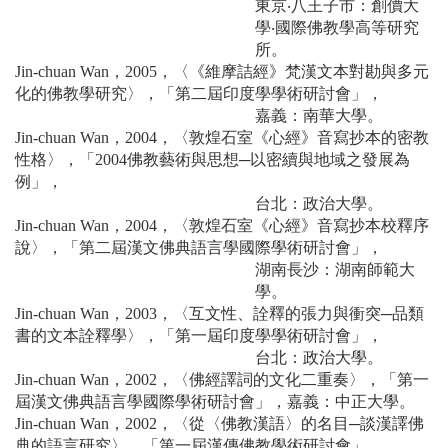
東京‧八王子市：創價大
學‧國際佛教學高等研究
所。
Jin-chuan Wan，2005，〈《維摩詰經》梵漢文本對勘與多元
化的佛教學研究〉，「第二屆印度學學術研討會」，
嘉義：南華大學。
Jin-chuan Wan，2004，〈敦煌石室《心經》音寫抄本的密教
性格〉，「2004佛教藝術與思想─以密續與地域之發展為
例」，
台北：政治大學。
Jin-chuan Wan，2004，〈敦煌石室《心經》音寫抄本校釋序
說〉，「第二屆漢文佛典語言學國際學術研討會」，
湖南長沙：湖南師範大
學。
Jin-chuan Wan，2003，〈互文性、詮釋的張力與衝突─品類
書的文本詮釋學〉，「第一屆印度學學術研討會」，
台北：政治大學。
Jin-chuan Wan，2002，〈佛經譯詞的文化二重奏〉，「第一
屆漢文佛典語言學國際學術研討會」，嘉義：中正大學。
Jin-chuan Wan，2002，〈從〈佛教漢語〉的名目─談漢譯佛
典的語言研究〉，「第一屆漢傳佛教學術研討會」，