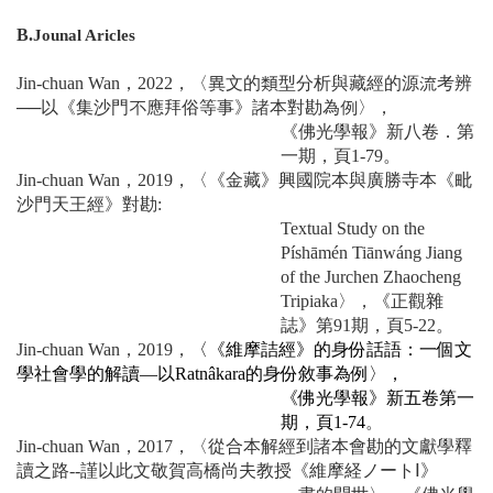
B.
Jounal Aricles
Jin-chuan Wan，2022，〈異文的類型分析與藏經的源流考辨
──以《集沙門不應拜俗等事》諸本對勘為例〉，
《佛光學報》新八卷．第
一期，頁1-79。
Jin-chuan Wan，2019，〈《金藏》興國院本與廣勝寺本《毗
沙門天王經》對勘:
Textual Study on the
Píshāmén Tiānwáng Jiang
of the Jurchen Zhaocheng
Tripiaka〉，《正觀雜
誌》第91期，頁5-22。
Jin-chuan Wan，2019，
〈《維摩詰經》的身份話語：一個文
學社會學的解讀—以Ratnâkara的身份敘事為例〉，
《佛光學報》新五卷第一
期，頁1-74
。
Jin-chuan Wan，2017，〈從合本解經到諸本會勘的文獻學釋
讀之路--謹以此文敬賀高橋尚夫教授《維摩経ノートⅠ》