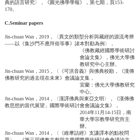
典的語言研究〉，《圓光佛學學報》，第七期，頁153-
170。
C.Seminar papers
Jin-chuan Wan，2019，〈異文的類型分析與藏經的源流考辨
——以《集沙門不應拜俗等事》諸本對勘為例〉，
《佛教藏經國際學術研討
會論文集》，佛光大學佛
教研究中心主辦。
Jin-chuan Wan，2015，〈《可洪音義》與佛典校勘，《漢傳
佛教研究的過去現在未來》會議論文集，
宜蘭：佛光大學佛教研究
中心。
Jin-chuan Wan，2014，〈漢譯佛典與東亞文明〉，《漢傳佛
教思想的當代展望」國際學術研討會會議論文集》，
2014年11月14-15日，南
華大學宗教學研究所主
辦。
Jin-chuan Wan，2014，〈《維摩詰經》支謙譯本的點校問
題〉，《第三屆佛教文獻與文學國際學術研討會會議論文