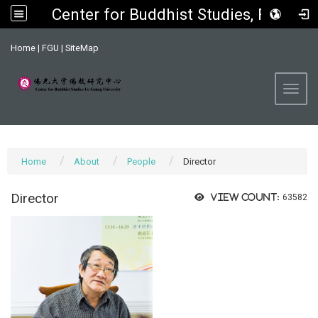
Center for Buddhist Studies, FGU
:::
Home
|
FGU
|
SiteMap
Toggl
Home
About
People
Director
Director
View count:
63582