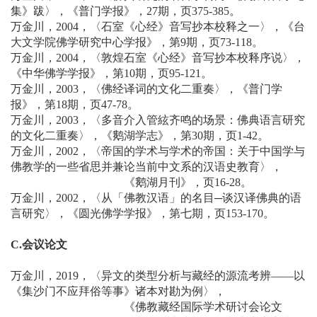
集》跋〉，《普门学报》，27期，页375-385。
万金川，2004，〈石室《心经》音写抄本校释之一〉，《台
大文学院佛学研究中心学报》，第9期，页73-118。
万金川，2004，〈敦煌石室《心经》音写抄本校释序说〉，
《中华佛学学报》，第10期，页95-121。
万金川，2003，〈佛经译词的文化二重奏〉，《普门学
报》，第18期，页47-78。
万金川，2003，〈多音介入管絃齐鸣的场景：佛典语言研究
的文化二重奏〉，《鹅湖学志》，第30期，页1-42。
万金川，2002，〈帝国的学术与学术的帝国：关于中国学与
佛教学的一些省思并兼论当前中文系的汉语史教育〉，
《鹅湖月刊》，页16-28。
万金川，2002，〈从「佛教汉语」的名目─谈汉译佛典的语
言研究〉，《圆光佛学学报》，第七期，页153-170。
C.会议论文
万金川，2019，〈异文的类型分析与藏经的源流考辨——以
《集沙门不应拜俗等事》诸本对勘为例〉，
《佛教藏经国际学术研讨会论文