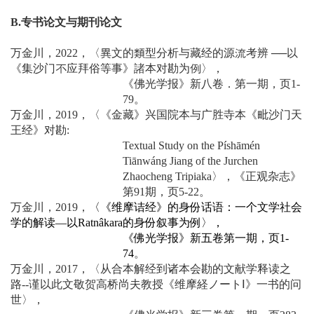
B.专书论文与期刊论文
万金川，2022，〈異文的類型分析与藏经的源流考辨 ──以
《集沙门不应拜俗等事》諸本对勘为例〉，
《佛光学报》新八卷．第一期，页1-
79。
万金川，2019，〈《金藏》兴国院本与广胜寺本《毗沙门天
王经》对勘:
Textual Study on the Píshāmén
Tiānwáng Jiang of the Jurchen
Zhaocheng Tripiaka〉，《正观杂志》
第91期，页5-22。
万金川，2019，
〈《维摩诘经》的身份话语：一个文学社会
学的解读—以Ratnâkara的身份叙事为例〉，
《佛光学报》新五卷第一期，页1-
74
。
万金川，2017，〈从合本解经到诸本会勘的文献学释读之
路--谨以此文敬贺高桥尚夫教授《维摩経ノートⅠ》一书的问
世〉，