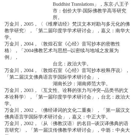
Buddhist Translations」，东京‧八王子
市：创价大学‧国际佛教学高等研究
所。
万金川，2005，〈《维摩诘经》梵汉文本对勘与多元化的佛
教学研究〉，「第二届印度学学术研讨会」，嘉义：南华大
学。
万金川，2004，〈敦煌石室《心经》音写抄本的密教性
格〉，「2004佛教艺术与思想─以密续与地域之发展为
例」，
台北：政治大学。
万金川，2004，〈敦煌石室《心经》音写抄本校释序说〉，
「第二届汉文佛典语言学国际学术研讨会」，
湖南长沙：湖南师范大学。
万金川，2003，〈互文性、诠释的张力与冲突─品类书的文
本诠释学〉，「第一届印度学学术研讨会」，台北：政治大
学。
万金川，2002，〈佛经译词的文化二重奏〉，「第一届汉文
佛典语言学国际学术研讨会」，嘉义：中正大学。
万金川，2002，〈从〈佛教汉语〉的名目─谈汉译佛典的语
言研究〉，「第一届汉传佛教学术研讨会」，中坜：中央大