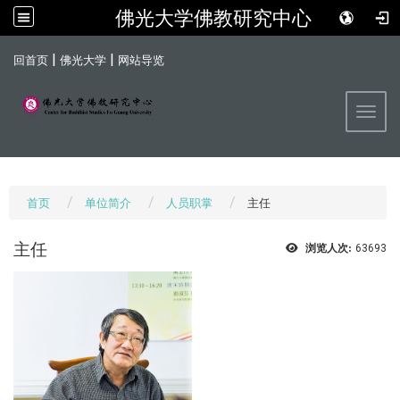
佛光大学佛教研究中心
:::
|
|
回首页
佛光大学
网站导览
Toggl
首页
单位简介
人员职掌
主任
主任
浏览人次:
63693