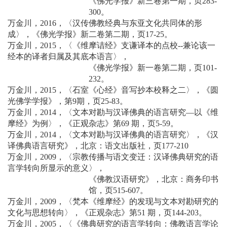
《佛光学报》新三卷第一期，页283-
300。
万金川，2016，〈汉传佛教经典与东亚文化共同体的形
成〉，《佛光学报》新二卷第二期，页17-25。
万金川，2015，〈《维摩诘经》支谦译本的点校--兼论该一
经本的译者归属及其底本语言〉，
《佛光学报》新一卷第二期，页101-
232。
万金川，2015，〈石室《心经》音写抄本校释之二〉，《圆
光佛学学报》，第9期，页25-83。
万金川，2014，〈文本对勘与汉译佛典的语言研究—以《维
摩经》为例〉，《正观杂志》第69 期，页5-59。
万金川，2014，〈文本对勘与汉译佛典的语言研究〉，《汉
译佛典语言研究》，北京：语文出版社，页177-210
万金川，2009，〈宗教传播与语文变迁：汉译佛典研究的语
言学转向所显示的意义〉，
《佛教汉语研究》，北京：商务印书
馆，页515-607。
万金川，2009，〈梵本《维摩经》的发现与文本对勘研究的
文化与思想转向〉，《正观杂志》第51 期，页144-203。
万金川，2005，〈《佛典研究的语言学转向：佛教语言学论