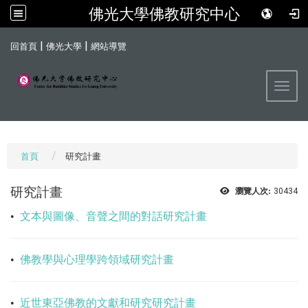
佛光大學佛教研究中心
:::
|
|
回首頁
佛光大學
網站導覽
Toggl
首頁
研究計畫
研究計畫
瀏覽人次:
30434
•
文本與圖像、音聲之間的對話研究計畫
•
佛教學與心理學跨領域研究計畫
•
近世東亞佛教的文獻和研究研究計畫