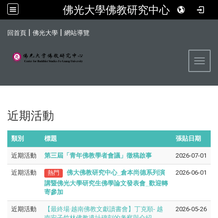
佛光大學佛教研究中心
:::
|
|
回首頁
佛光大學
網站導覽
Toggl
近期活動
類別
標題
張貼日期
近期活動
第三屆「青年佛教學者會議」徵稿啟事
2026-07-01
近期活動
佛大佛教研究中心
_
倉本尚德系列演
2026-06-01
熱門
講暨佛光大學研究生佛學論文發表會
_
歡迎轉
寄參加
近期活動
【最終場·越南佛教文獻讀書會】丁克順- 越
2026-05-26
南安子竹林佛教遺址碑刻的考察與介紹