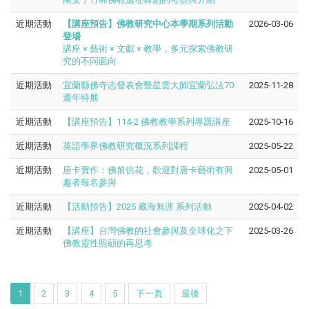
近期活動
【講座預告】佛教研究中心本學期系列活動
2026-03-06
登場
講座 × 藝術 × 文獻 × 教學，多元探索佛教研
究的不同面向
近期活動
宜蘭縣佛寺志發表會暨星雲大師宜蘭弘法70
2025-11-28
週年特展
近期活動
【講座預告】114-2 佛教教學系列專題講座
2025-10-16
近期活動
英語學界佛教研究概況系列課程
2025-05-22
近期活動
唐卡實作：佛前供花，歡迎對唐卡藝術有興
2025-05-01
趣者報名參與
近期活動
【活動預告】2025 藏海無涯 系列活動
2025-04-02
近期活動
【講座】台灣佛教的社會參與及全球化之下
2025-03-26
佛教靈性照顧的再思考
1
2
3
4
5
下一頁
最後