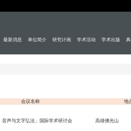
最新消息
单位简介
研究计画
学术活动
学术出版
典
会议名称
地
、音声与文字弘法」国际学术研讨会
高雄佛光山