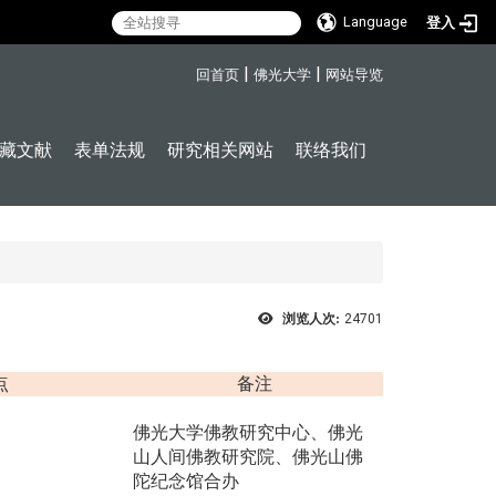
Language
登入
:::
|
|
回首页
佛光大学
网站导览
藏文献
表单法规
研究相关网站
联络我们
浏览人次:
24701
点
备注
佛光大学佛教研究中心、佛光
山人间佛教研究院、佛光山佛
陀纪念馆合办