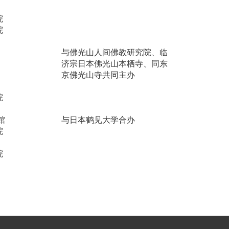
院
院
与佛光山人间佛教研究院、临
济宗日本佛光山本栖寺、同东
京佛光山寺
共同主办
院
館
与日本鹤见大学合办
院
院