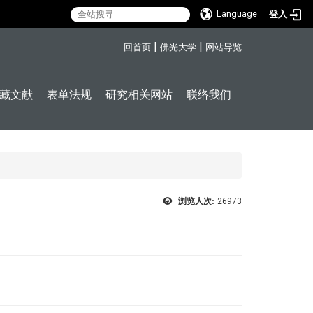
Language
登入
:::
|
|
回首页
佛光大学
网站导览
藏文献
表单法规
研究相关网站
联络我们
浏览人次:
26973