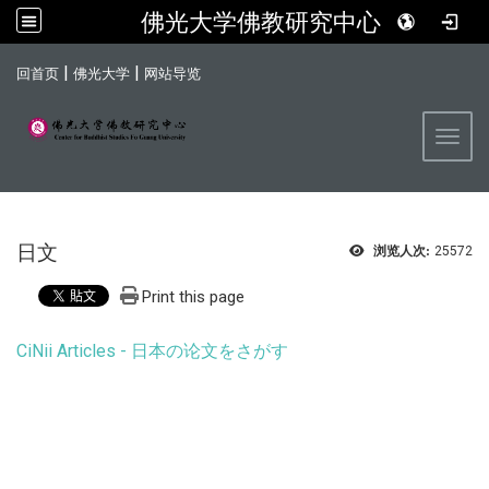
佛光大学佛教研究中心
:::
|
|
回首页
佛光大学
网站导览
Toggl
日文
浏览人次:
25572
Print this page
CiNii Articles - 日本の论文をさがす