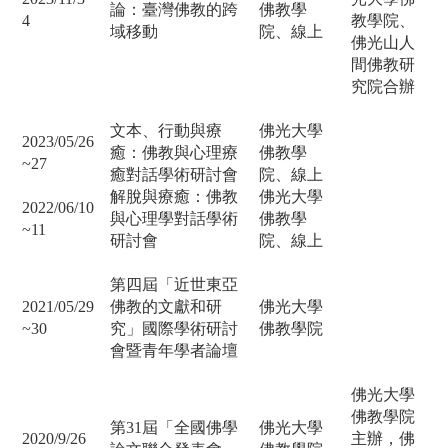
論：臺灣佛教的跨
佛教學
4
教學院、
域移動
院、
線上
佛光山人
間佛教研
究院合辦
文本、行動與療
佛光大學
2023/05/26
癒：佛教與心理療
佛教學
~27
癒對話學術研討會
院、線上
解脫與療癒：佛教
佛光大學
2022/06/10
與心理學對話學術
佛教學
~11
研討會
院、
線上
第四屆「近世東亞
2021/05/29
佛教的文獻和研
佛光大學
~30
究」國際學術研討
佛教學院
會暨青年學者論壇
佛光大學
佛教學院
第31屆「全國佛學
佛光大學
2020/9/26
主辦，佛