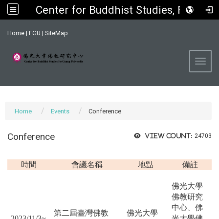
Center for Buddhist Studies, FGU
:::
Home
|
FGU
|
SiteMap
Toggl
Home
Events
Conference
Conference
View count:
24703
時間
會議名稱
地點
備註
佛光大學
佛教研究
中心、佛
第二屆臺灣佛教
佛光大學
2023/11/3~
光大學佛