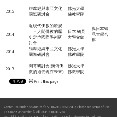
維摩經與東亞文化
佛光大學
2015
國際研討會
佛教學院
近現代佛教的發展
與日本鶴
—－人間佛教的歷
日本 鶴見
2014
見大學合
史定位國際學術研
大學會館
辦
討會
維摩經與東亞文化
佛光大學
2014
國際研討會
佛教學院
開幕研討會
(
漢傳佛
佛光大學
2013
教的過去現在未來
)
佛教學院
Print this page
Center For Buddhist Studies © All RIGHTS RESERVED. Please see
Terms of Use
.
Fo Guang University © All RIGHTS RESERVED
Tel：886-3-9871000 Ext.12811、12812 E-Mail：
cbs@gm.fgu.edu.tw