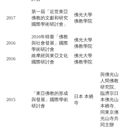
第一屆「近世東亞
佛光大學
2017
佛教的文獻和研究
佛教學院
國際學術研討會」
2016年韓臺「佛教
佛光大學
2016
與社會發展」國際
佛教學院
學術研討會
維摩經與東亞文化
佛光大學
2016
國際研討會
佛教學院
與佛光山
人間佛教
研究院、
「東亞佛教的形成
臨濟宗日
日本
本栖
2015
與發展」國際學術
本佛光山
寺
研討會
本栖寺、
同東京佛
光山寺
共
同主辦