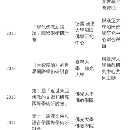
文教基金
會贊助
與漢堡大
德國
漢堡
「現代佛教新議
學沼田佛
大學沼田
2018
題」國際學術研討
學研究中
佛學研究
會
心聯合舉
中心
辦
與臺灣大
臺灣大
《大智度論》的世
學佛教研
2018
學、佛光
界國際學術研討會
究中心共
大學
同主辦
第二屆「近世東亞
佛光大學
2018
佛教的文獻和研究
佛教學院
國際學術研討會」
第十一屆漢文佛典
佛光大學
2017
語言學國際學術研
佛教學院
討會