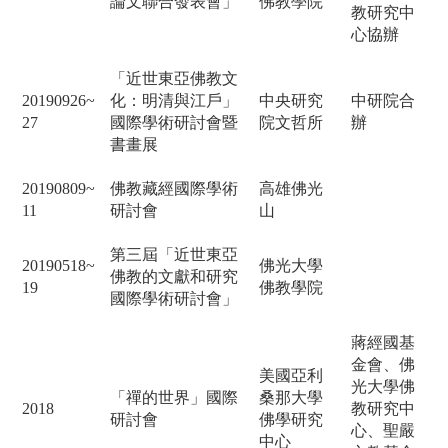
論文聯合發表會」
佛教學院
教研究中
心協辦
「近世東亞佛教文
20190926~
化：明清與江戶」
中央研究
中研院合
27
國際學術研討會暨
院文哲所
辦
書畫展
20190809~
佛教藏經國際學術
高雄佛光
11
研討會
山
第三屆「近世東亞
20190518~
佛光大學
佛教的文獻和研究
19
佛教學院
國際學術研討會」
蔣經國基
金會、佛
美國亞利
光大學佛
「禪的世界」國際
桑那大學
2018
教研究中
研討會
佛學研究
心、聖嚴
中心