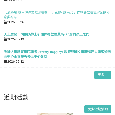
【最終場·越南佛教文獻讀書會】丁克順- 越南安子竹林佛教遺址碑刻的考
察與介紹
2026-05-26
天上宮闕：簡鸝嬀博士引領探尋敦煌莫高275窟的淨土之門
2026-05-19
香港大學教育學院學者 Jeremy Rappleye 教授與國立臺灣海洋大學師資培
育中心王嘉陵教授至中心參訪
2026-05-12
更多→
近期活動
更多近期活動