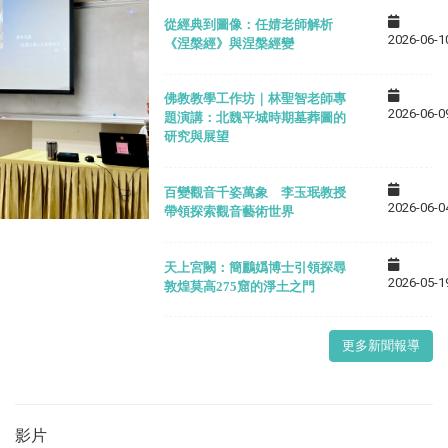
從經典到圖像：任婧老師解析
2026-06-1
《涅槃經》與涅槃經變
佛教教學工作坊｜林聖智老師專
2026-06-0
題演講：北魏平城時期墓葬圖的
研究與展望
百變觀音千姿萬象 李玉珉教授
2026-06-0
帶領探索觀音藝術世界
天上宮闕：簡鸝嬀博士引領探尋
2026-05-1
敦煌莫高275窟的淨土之門
更多新聞報導
影片