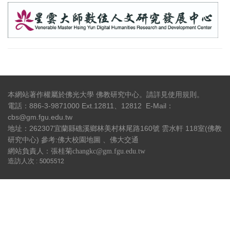
本網站著作權屬於佛光大學 佛教研究中心。請詳見
使用規則
。
電話：886-3-9871000 Ext.12811、12812 E-Mail：
cbs@gm.fgu.edu.tw
地址：262307宜蘭縣礁溪鄉林美村林尾路160號 雲水軒 118室(佛教
研究中心) 參考:
佛大校園地圖
、
佛大交通
網站負責人：張桂菊changkc@gm.fgu.edu.tw
造訪人次 : 5005512