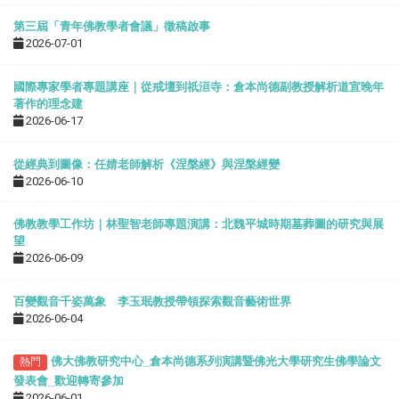
第三屆「青年佛教學者會議」徵稿啟事
2026-07-01
國際專家學者專題講座｜從戒壇到祇洹寺：倉本尚德副教授解析道宣晚年
著作的理念建
2026-06-17
從經典到圖像：任婧老師解析《涅槃經》與涅槃經變
2026-06-10
佛教教學工作坊｜林聖智老師專題演講：北魏平城時期墓葬圖的研究與展
望
2026-06-09
百變觀音千姿萬象 李玉珉教授帶領探索觀音藝術世界
2026-06-04
佛大佛教研究中心
_
倉本尚德系列演講暨佛光大學研究生佛學論文
熱門
發表會
_
歡迎轉寄參加
2026-06-01