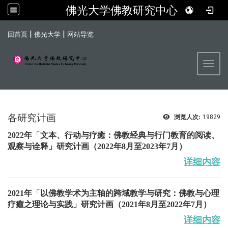
佛光大学佛教研究中心
:::
|
|
回首页
佛光大学
网站导览
Toggl
各研究计画
浏览人次:
19829
2022年
「
文本、行动与疗癒：佛教经典与行门教育的阅读、
观察与诠释
」研究计画
（2022年8月至2023年7月）
详细内容
2021年
「
以佛教学术为主轴的跨域教学与研究：佛教与心理
疗癒之理论与实践」研究计画
（2021年8月至2022年7月）
详细内容