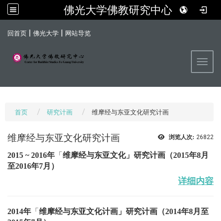
佛光大学佛教研究中心
:::
|
|
回首页
佛光大学
网站导览
Toggl
首页
研究计画
维摩经与东亚文化研究计画
维摩经与东亚文化研究计画
浏览人次:
26822
2015 ~ 2016年
「
维摩经与东亚文化
」研究计画
（
2015年8月
至2016年7月
）
详细内容
2014年
「
维
摩经与东亚文化计画
」研究计画
（2014年8月至