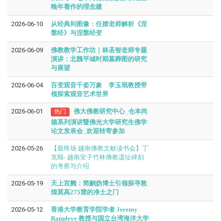
晚年着作的理念建
2026-06-10
从经典到图像：任婧老师解析《涅
槃经》与涅槃经变
2026-06-09
佛教教学工作坊｜林圣智老师专题
演讲：北魏平城时期墓葬图的研究
与展望
2026-06-04
百变观音千姿万象 李玉珉教授带
领探索观音艺术世界
2026-06-01
佛大佛教研究中心
_
仓本尚
热门
德系列演讲暨佛光大学研究生佛学
论文发表会
_
欢迎转寄参加
2026-05-26
【最终场·越南佛教文献读书会】丁
克顺- 越南安子竹林佛教遗址碑刻
的考察与介绍
2026-05-19
天上宫阙：简鹂妫博士引领探寻敦
煌莫高275窟的净土之门
2026-05-12
香港大学教育学院学者 Jeremy
Rappleye 教授与国立台湾海洋大学