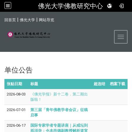
佛光大学佛教研究中心
:::
|
|
回首页
佛光大学
网站导览
Toggl
单位公告
张贴日期
标题
超连结
档案下载
2026-08-03
《佛光学报》新十二卷．第二期出
版啦！
2026-07-01
第三届「青年佛教学者会议」征稿
启事
2026-06-17
国际专家学者专题讲座｜从戒坛到
祇洹寺：仓本尚德副教授解析道宣