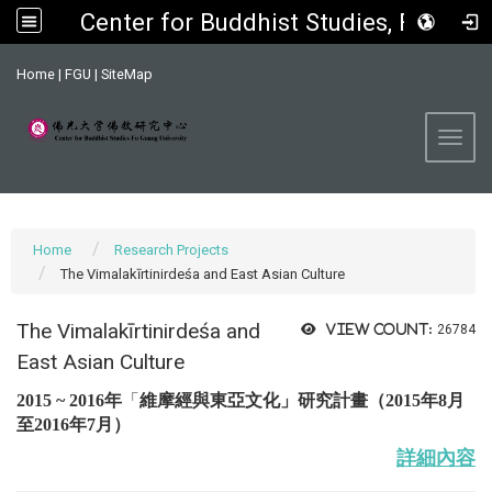
Center for Buddhist Studies, FGU
:::
Home
|
FGU
|
SiteMap
Toggl
Home
Research Projects
The Vimalakīrtinirdeśa and East Asian Culture
The Vimalakīrtinirdeśa and
View count:
26784
East Asian Culture
2015 ~ 2016年
「
維摩經與東亞文化
」研究計畫
（
2015年8月
至2016年7月
）
詳細內容