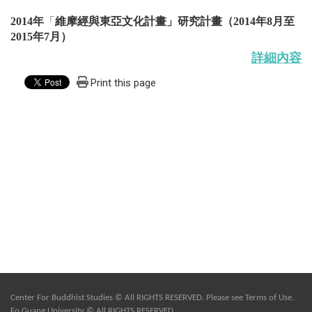
2014年
「
維
摩經與東亞文化計畫
」研究計畫
（2014年8月至
2015年7月）
詳細內容
Print this page
Center For Buddhist Studies © All RIGHTS RESERVED. Please see
Terms of Use
.
Fo Guang University © All RIGHTS RESERVED