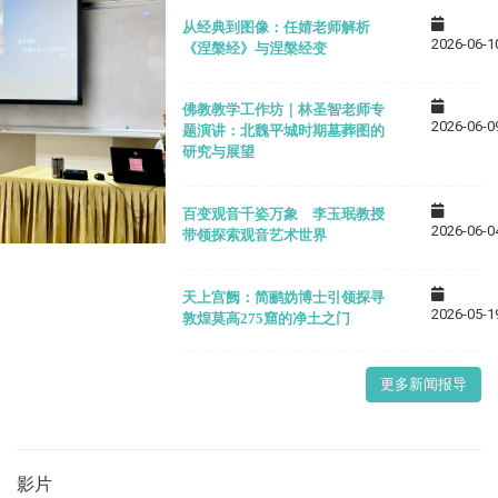
从经典到图像：任婧老师解析
2026-06-1
《涅槃经》与涅槃经变
佛教教学工作坊｜林圣智老师专
2026-06-0
题演讲：北魏平城时期墓葬图的
研究与展望
百变观音千姿万象 李玉珉教授
2026-06-0
带领探索观音艺术世界
天上宫阙：简鹂妫博士引领探寻
2026-05-1
敦煌莫高275窟的净土之门
更多新闻报导
影片