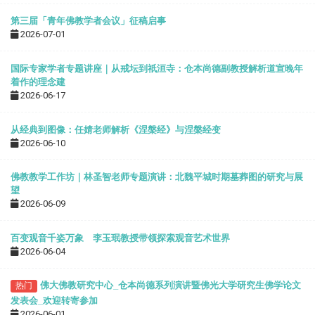
第三届「青年佛教学者会议」征稿启事
2026-07-01
国际专家学者专题讲座｜从戒坛到祇洹寺：仓本尚德副教授解析道宣晚年
着作的理念建
2026-06-17
从经典到图像：任婧老师解析《涅槃经》与涅槃经变
2026-06-10
佛教教学工作坊｜林圣智老师专题演讲：北魏平城时期墓葬图的研究与展
望
2026-06-09
百变观音千姿万象 李玉珉教授带领探索观音艺术世界
2026-06-04
佛大佛教研究中心
_
仓本尚德系列演讲暨佛光大学研究生佛学论文
热门
发表会
_
欢迎转寄参加
2026-06-01