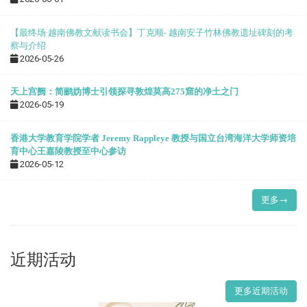
【最终场·越南佛教文献读书会】丁克顺- 越南安子竹林佛教遗址碑刻的考
察与介绍
2026-05-26
天上宫阙：简鹂妫博士引领探寻敦煌莫高275窟的净土之门
2026-05-19
香港大学教育学院学者 Jeremy Rappleye 教授与国立台湾海洋大学师资培
育中心王嘉陵教授至中心参访
2026-05-12
更多→
近期活动
更多近期活动