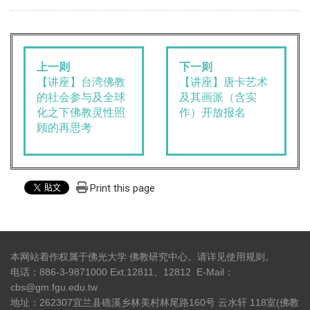
上一则
下一则
【讲座】台湾佛教
【讲座】唐卡艺术
的社会参与及全球
及其画派（含实
化之下佛教灵性照
作）开放报名
顾的再思考
Print this page
本网站着作权属于佛光大学 佛教研究中心。请详见
使用规则
。
电话：886-3-9871000 Ext.12811、12812 E-Mail：
cbs@gm.fgu.edu.tw
地址：262307宜兰县礁溪乡林美村林尾路160号 云水轩 118室(佛教