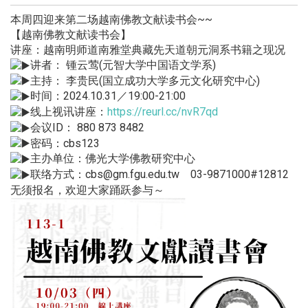
本周四迎来第二场越南佛教文献读书会~~
【越南佛教文献读书会】
讲座：越南明师道南雅堂典藏先天道朝元洞系书籍之现况
讲者： 锺云莺(元智大学中国语文学系)
主持： 李贵民(国立成功大学多元文化研究中心)
时间：2024.10.31／19:00-21:00
线上视讯讲座：
https://reurl.cc/nvR7qd
会议ID： 880 873 8482
密码：cbs123
主办单位：佛光大学佛教研究中心
联络方式：cbs@gm.fgu.edu.tw 03-9871000#12812
无须报名，欢迎大家踊跃参与～