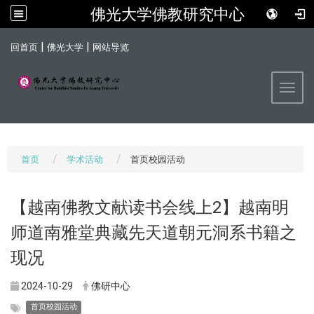
佛光大学佛教研究中心
:::
|
|
回首页
佛光大学
网站导览
Toggl
首页
学术活动
首页校园活动
【越南佛教文献读书会线上2】越南明
师道南雅堂典藏先天道朝元洞系书籍之
现况
2024-10-29
佛研中心
首页校园活动