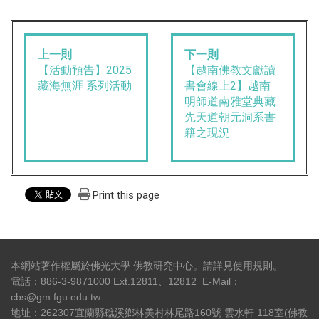
上一則
下一則
【活動預告】2025
【越南佛教文獻讀
藏海無涯 系列活動
書會線上2】越南
明師道南雅堂典藏
先天道朝元洞系書
籍之現況
Print this page
本網站著作權屬於佛光大學 佛教研究中心。請詳見
使用規則
。
電話：886-3-9871000 Ext.12811、12812 E-Mail：
cbs@gm.fgu.edu.tw
地址：262307宜蘭縣礁溪鄉林美村林尾路160號 雲水軒 118室(佛教