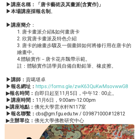
▶講座名稱：「唐卡藝術及其畫派(含實作)」
▶本場講座採報名制
。
▶講座簡介
：
1. 唐卡畫派介紹&如何畫唐卡
2. 欣賞唐卡畫派及特色介紹
3. 唐卡的繪畫步驟及一個畫師如何將修行用在唐卡的
繪畫中。
4.體驗實作－唐卡花卉飄帶示範。
註：體驗實作請學員自備自動鉛筆、橡皮擦。
▶講師：
貢噶堪卓
▶報名網址：
https://forms.gle/zwK63QuKwMsovwwG8
▶報名時間：
自即日起至11月5日，中午12 : 00止。
▶講座時間：
11月6日，9:00am-12:00pm
▶
講座地點：
佛光大學雲水軒N117室
▶報名聯繫：
cbs@gm.fgu.edu.tw / 039871000#12812
▶主辦單位：
佛光大學佛教研究中心