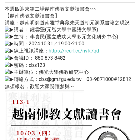
本週四迎來第二場越南佛教文獻讀書會~~
【越南佛教文獻讀書會】
講座：越南明師道南雅堂典藏先天道朝元洞系書籍之現況
講者： 鍾雲鶯(元智大學中國語文學系)
主持： 李貴民(國立成功大學多元文化研究中心)
時間：2024.10.31／19:00-21:00
線上視訊講座：
https://reurl.cc/nvR7qd
會議ID： 880 873 8482
密碼：cbs123
主辦單位：佛光大學佛教研究中心
聯絡方式：cbs@gm.fgu.edu.tw 03-9871000#12812
無須報名，歡迎大家踴躍參與～