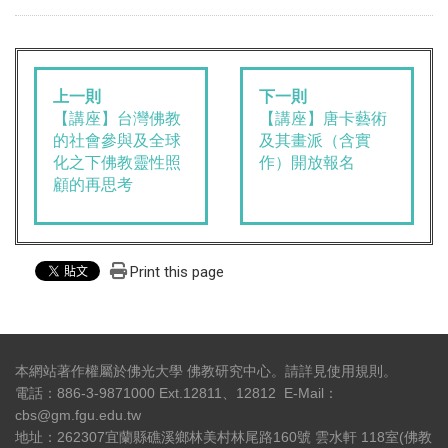
上一則
下一則
【講座】台灣佛教
【講座】唐卡藝術
的社會參與及全球
及其畫派（含實
化之下佛教靈性照
作）開放報名
顧的再思考
Print this page
本網站著作權屬於佛光大學 佛教研究中心。請詳見
使用規則
。
電話：886-3-9871000 Ext.12811、12812 E-Mail：
cbs@gm.fgu.edu.tw
地址：262307宜蘭縣礁溪鄉林美村林尾路160號 雲水軒 118室(佛教