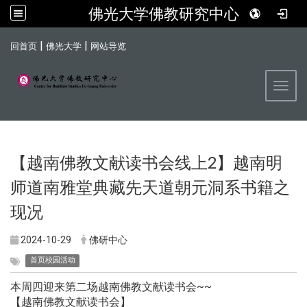
佛光大学佛教研究中心
:::
|
|
回首页
佛光大学
网站导览
Toggl
【越南佛教文献读书会线上2】越南明
师道南雅堂典藏先天道朝元洞系书籍之
现况
2024-10-29
佛研中心
首页校园活动
本周四迎来第二场越南佛教文献读书会~~
【越南佛教文献读书会】