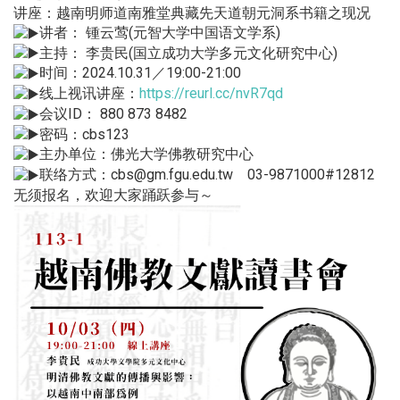
讲座：越南明师道南雅堂典藏先天道朝元洞系书籍之现况
讲者： 锺云莺(元智大学中国语文学系)
主持： 李贵民(国立成功大学多元文化研究中心)
时间：2024.10.31／19:00-21:00
线上视讯讲座：
https://reurl.cc/nvR7qd
会议ID： 880 873 8482
密码：cbs123
主办单位：佛光大学佛教研究中心
联络方式：cbs@gm.fgu.edu.tw 03-9871000#12812
无须报名，欢迎大家踊跃参与～