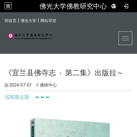
佛光大学佛教研究中心
:::
|
|
回首页
佛光大学
网站导览
Toggl
《宜兰县佛寺志 ‧ 第二集》出版拉～
2024-07-01
佛研中心
试阅请点我 ⬅ ⬅ ⬅