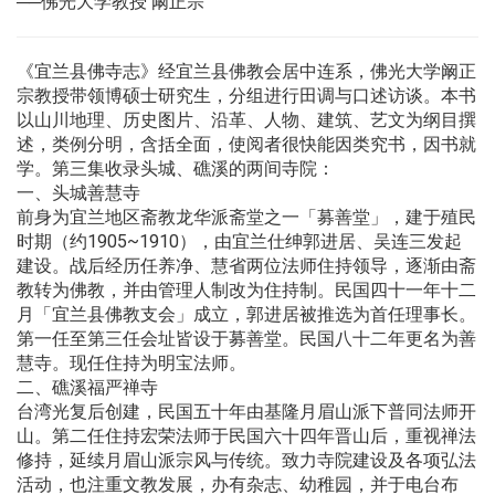
──佛光大学教授 阚正宗
《宜兰县佛寺志》经宜兰县佛教会居中连系，佛光大学阚正
宗教授带领博硕士研究生，分组进行田调与口述访谈。本书
以山川地理、历史图片、沿革、人物、建筑、艺文为纲目撰
述，类例分明，含括全面，使阅者很快能因类究书，因书就
学。第三集收录头城、礁溪的两间寺院：
一、头城善慧寺
前身为宜兰地区斋教龙华派斋堂之一「募善堂」，建于殖民
时期（约1905~1910），由宜兰仕绅郭进居、吴连三发起
建设。战后经历任养净、慧省两位法师住持领导，逐渐由斋
教转为佛教，并由管理人制改为住持制。民国四十一年十二
月「宜兰县佛教支会」成立，郭进居被推选为首任理事长。
第一任至第三任会址皆设于募善堂。民国八十二年更名为善
慧寺。现任住持为明宝法师。
二、礁溪福严禅寺
台湾光复后创建，民国五十年由基隆月眉山派下普同法师开
山。第二任住持宏荣法师于民国六十四年晋山后，重视禅法
修持，延续月眉山派宗风与传统。致力寺院建设及各项弘法
活动，也注重文教发展，办有杂志、幼稚园，并于电台布