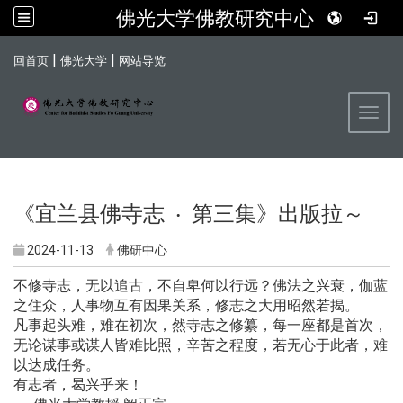
佛光大学佛教研究中心
:::
|
|
回首页
佛光大学
网站导览
Toggl
《宜兰县佛寺志 ‧ 第三集》出版拉～
2024-11-13
佛研中心
不修寺志，无以追古，不自卑何以行远？佛法之兴衰，伽蓝
之住众，人事物互有因果关系，修志之大用昭然若揭。
凡事起头难，难在初次，然寺志之修纂，每一座都是首次，
无论谋事或谋人皆难比照，辛苦之程度，若无心于此者，难
以达成任务。
有志者，曷兴乎来！