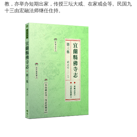
教，亦举办短期出家，传授三坛大戒、在家戒会等。民国九
十三由宏融法师继任住持。