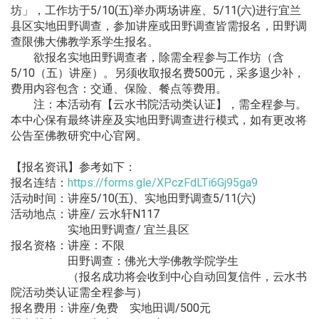
坊」，工作坊于5/10(五)举办两场讲座、5/11(六)进行宜兰
县区实地田野调查，参加讲座或田野调查皆需报名，田野调
查限佛大佛教学系学生报名。
欲报名实地田野调查者，除需全程参与工作坊（含
5/10（五）讲座）。另须收取报名费500元，采多退少补，
费用内容包含：交通、保险、餐点等费用。
注：本活动有【云水书院活动类认证】，需全程参与。
本中心保有最终讲座及实地田野调查进行模式，如有更改将
公告至佛教研究中心官网。
【报名资讯】参考如下：
报名连结：
https://forms.gle/XPczFdLTi6Gj95ga9
活动时间：讲座5/10(五)、实地田野调查5/11(六)
活动地点：讲座/ 云水轩N117
实地田野调查/ 宜兰县区
报名资格：讲座：不限
田野调查：佛光大学佛教学院学生
（报名成功将会收到中心自动回复信件，云水书
院活动类认证需全程参与）
报名费用：讲座/免费 实地田调/500元