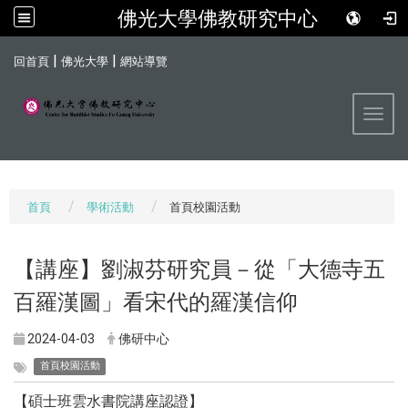
佛光大學佛教研究中心
:::
|
|
回首頁
佛光大學
網站導覽
Toggl
首頁
學術活動
首頁校園活動
【講座】劉淑芬研究員－從「大德寺五
百羅漢圖」看宋代的羅漢信仰
2024-04-03
佛研中心
首頁校園活動
【碩士班雲水書院講座認證】