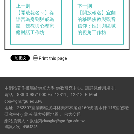
上一則
下一則
【開放報名～】從
【開放報名】宜蘭
語言為身到與戒為
的移民佛教與觀音
體：佛教與心理療
信仰：性別與區域
癒對話工作坊
的視角工作坊
Print this page
本網站著作權屬於佛光大學 佛教研究中心。請詳見
使用規則
。
電話：886-3-9871000 Ext.12811、12812 E-Mail：
cbs@gm.fgu.edu.tw
地址：262307宜蘭縣礁溪鄉林美村林尾路160號 雲水軒 118室(佛教
研究中心) 參考:
佛大校園地圖
、
佛大交通
網站負責人：張桂菊changkc@gm.fgu.edu.tw
造訪人次 : 4984248