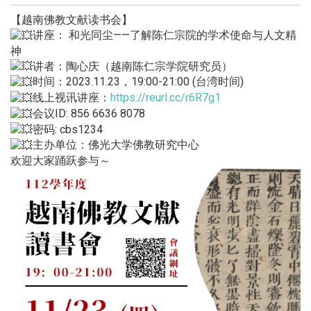
【越南佛教文献读书会】
讲座： 和光同尘——了解陈仁宗院的学术使命与人文精
神
讲者：陶心庆（越南陈仁宗学院研究员）
时间：2023.11.23，19:00-21:00 (台湾时间)
线上视讯讲座：
https://reurl.cc/r6R7g1
会议ID: 856 6636 8078
密码: cbs1234
主办单位：佛光大学佛教研究中心
欢迎大家踊跃参与～