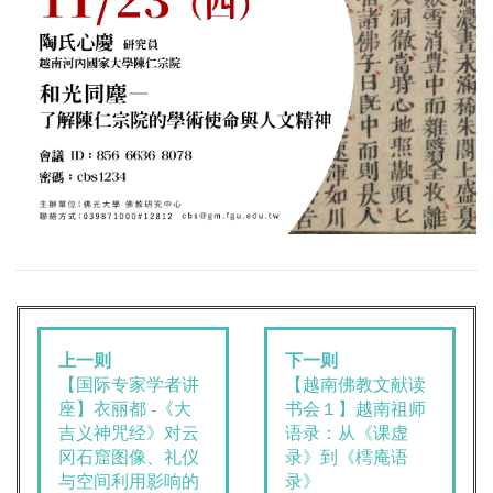
上一则
下一则
【国际专家学者讲
【越南佛教文献读
座】
书会１】越南祖师
衣丽都 -《大
语录：从《课虚
吉义神咒经》对云
录》到《樗庵语
冈石窟图像、礼仪
录》
与空间利用影响的