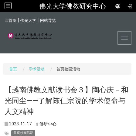
佛光大学佛教研究中心
:::
|
|
回首页
佛光大学
网站导览
Toggl
首页
学术活动
首页校园活动
【越南佛教文献读书会３】陶心庆－和
光同尘——了解陈仁宗院的学术使命与
人文精神
2023-11-17
佛研中心
首页校园活动