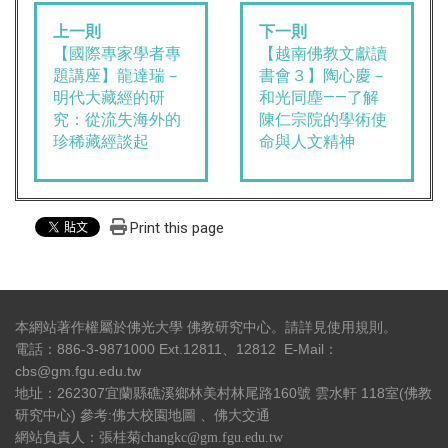
上一則
下一則
【國際專家學者專
【越南佛教文獻讀
題講座】龍達瑞－
書會３】陶心慶－
明代大藏經的研
和光同塵——了解
究：從流失海外的
陳仁宗院的學術使
珍稀藏經談起
命與人文精神
Print this page
本網站著作權屬於佛光大學 佛教研究中心。請詳見
使用規則
。
電話：886-3-9871000 Ext.12811、12812 E-Mail：
cbs@gm.fgu.edu.tw
地址：262307宜蘭縣礁溪鄉林美村林尾路160號 雲水軒 118室(佛教
研究中心) 參考:
佛大校園地圖
、
佛大交通
網站負責人：張桂菊changkc@gm.fgu.edu.tw