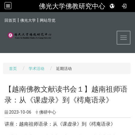
佛光大学佛教研究中心
:::
|
|
回首页
佛光大学
网站导览
Toggl
首页
学术活动
近期活动
【越南佛教文献读书会１】越南祖师语
录：从《课虚录》到《樗庵语录》
2023-10-06
佛研中心
讲座：越南祖师语录：从《课虚录》到《樗庵语录》