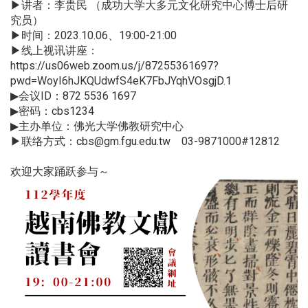
▶讲者：李贵民 （成功大学大多元文化研究中心博士后研
究员）
▶时间：2023.10.06、19:00-21:00
▶线上视讯讲座：
https://us06web.zoom.us/j/87255361697?
pwd=WoyI6hJKQUdwfS4eK7FbJYqhVOsgjD.1
▶会议ID：872 5536 1697
▶密码：cbs1234
▶主办单位：佛光大学佛教研究中心
▶联络方式：cbs@gm.fgu.edu.tw 03-9871000#12812
欢迎大家踊跃参与～