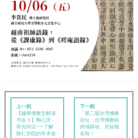
上一则
下一则
【越南佛教文献读
「第二届台湾佛教
书会３】陶心庆－
论坛：台湾佛教的
和光同尘——了解
跨域移动」开始报
陈仁宗院的学术使
名啦！