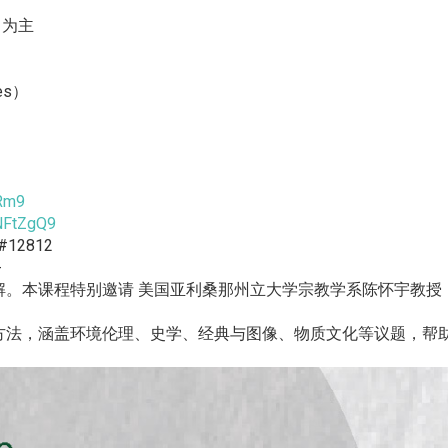
名为主
ies）
pRm9
NFtZgQ9
#12812
-
解。本课程特别邀请 美国亚利桑那州立大学宗教学系陈怀宇教授
方法，涵盖环境伦理、史学、经典与图像、物质文化等议题，帮