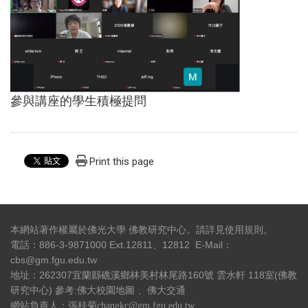
參與講座的學生積極提問
Print this page
本網站著作權屬於佛光大學 佛教研究中心。請詳見
使用規則
。
電話：886-3-9871000 Ext.12811、12812 E-Mail：
cbs@gm.fgu.edu.tw
地址：262307宜蘭縣礁溪鄉林美村林尾路160號 雲水軒 118室(佛教
研究中心) 參考:
佛大校園地圖
、
佛大交通
網站負責人：張桂菊changkc@gm.fgu.edu.tw