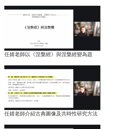
任婧老師以《涅槃經》與涅槃經變為題
任婧老師介紹古典圖像及共時性研究方法