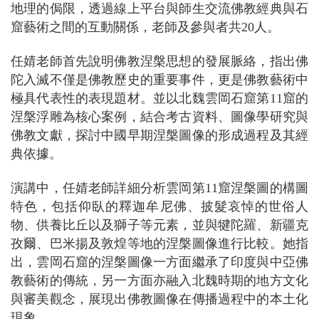
地理的侷限，透過線上平台與師生交流佛教經典與石
窟藝術之間的互動關係，老師及參與者共20人。
任婧老師首先說明佛教涅槃思想的發展脈絡，指出佛
陀入滅不僅是佛教歷史的重要事件，更是佛教藝術中
極具代表性的表現題材。並以北魏雲岡石窟第11窟的
涅槃浮雕為核心案例，結合考古資料、圖像學研究與
佛教文獻，探討中國早期涅槃圖像的形成過程及其經
典依據。
演講中，任婧老師詳細分析雲岡第11窟涅槃圖的構圖
特色，包括仰臥的釋迦牟尼佛、披髮哀悼的世俗人
物、供養比丘以及獅子等元素，並與犍陀羅、新疆克
孜爾、巴米揚及敦煌等地的涅槃圖像進行比較。她指
出，雲岡石窟的涅槃圖像一方面繼承了印度與中亞佛
教藝術的傳統，另一方面亦融入北魏時期的地方文化
與審美觀念，展現出佛教圖像在傳播過程中的本土化
現象。