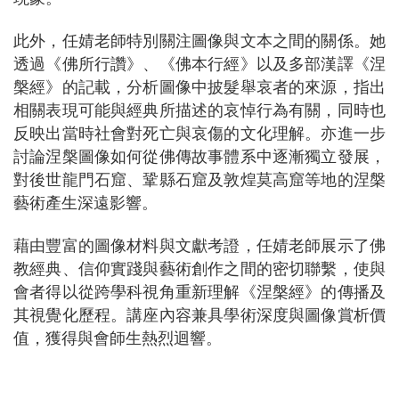
此外，任婧老師特別關注圖像與文本之間的關係。她
透過《佛所行讚》、《佛本行經》以及多部漢譯《涅
槃經》的記載，分析圖像中披髮舉哀者的來源，指出
相關表現可能與經典所描述的哀悼行為有關，同時也
反映出當時社會對死亡與哀傷的文化理解。亦進一步
討論涅槃圖像如何從佛傳故事體系中逐漸獨立發展，
對後世龍門石窟、鞏縣石窟及敦煌莫高窟等地的涅槃
藝術產生深遠影響。
藉由豐富的圖像材料與文獻考證，任婧老師展示了佛
教經典、信仰實踐與藝術創作之間的密切聯繫，使與
會者得以從跨學科視角重新理解《涅槃經》的傳播及
其視覺化歷程。講座內容兼具學術深度與圖像賞析價
值，獲得與會師生熱烈迴響。