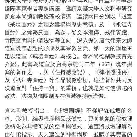
佛光大學佛教研究中心於2026年6月16日至17日舉辦
國際專家學者專題講座，邀請京都大學人文科學研究
所倉本尚德副教授蒞校演講，連續兩日分別以「道宣
《戒壇圖經》之理念建構與歷史意義」及「《祇洹寺
圖經》之編纂意圖」為題，從文本流傳、戒律實踐、
寺院空間與神聖法物等面向，深入探討唐代律宗大師
道宣晚年思想的形成及其宗教意義。第一天的講座主
題以道宣《戒壇圖經》為核心。倉本尚德副教授首先
介紹，此書為道宣於唐高宗乾封二年（667）晚年撰
寫的著作之一，與《住持感應記》、《律相感通傳》
及《祇洹寺圖經》等作品關係密切。這些著作共同反
映道宣對「住持三寶」的重視，也就是如何使佛陀的
教法、法物與僧團制度在佛滅後持續流傳。
倉本副教授指出，《戒壇圖經》不僅記錄戒壇的名
稱、形制、結界程序與受戒儀軌，更將抽象的佛教理
念轉化為具體可見的空間與儀式。道宣將戒壇理解為
由佛陀指示、天人建造的神聖場所，並賦予其豐富的