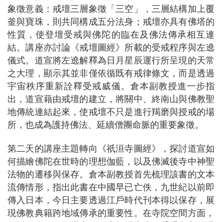
象徵意義：戒壇三層象徵「三空」，三層結構加上覆
釜與寶珠，則共同構成五分法身；戒壇亦具有佛塔的
性質，使登壇受戒與佛陀的臨在及佛法傳承相互連
結。講座亦討論《戒壇圖經》所載的受戒程序與左遶
儀式。道宣將左遶解釋為日月星辰運行所呈現的天常
之大理，顯示其並非僅依循既有戒律條文，而是透過
宇宙秩序重新詮釋受戒威儀。倉本副教授進一步指
出，道宣藉由戒壇的建立，將關中、終南山與佛教聖
地傳統連結起來，使戒壇不只是進行羯磨與授戒的場
所，也成為護持佛法、延續僧團命脈的重要象徵。
第二天的講座主題轉向《祇洹寺圖經》，探討道宣如
何描繪佛陀在世時的理想伽藍，以及佛滅後寺中神聖
法物的遷移與保存。倉本副教授首先梳理該書的文本
流傳情形，指出此書在中國早已亡佚，九世紀以前即
傳入日本，今日主要透過江戶時代刊本得以保存，展
現佛教典籍跨地域傳承的重要性。在寺院空間方面，