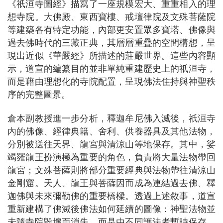
《祇洹寺圖經》描寫了一座規模宏大、重重相入的理
想寺院。大佛殿、東西寶樓、戒壇律院及文殊菩薩院
等建築各有特定功能，內部更安置眾多寶塔、佛像與
過去佛時代的三藏正典，其層層重疊的空間構想，呈
現出近似《華嚴經》所描述的莊嚴世界。這些內容顯
示，道宣的編纂目的並非單純重建歷史上的祇洹寺，
而是藉由理想化的寺院配置，呈現佛法住持與神聖秩
序的完整圖景。
倉本副教授進一步分析，釋迦牟尼佛入滅後，祇洹寺
內的佛像、經律典籍、舍利、供養器具及其他法物，
分別被送往天界、龍宮與清涼山等地保存。其中，娑
竭羅龍王扮演極為重要的角色，負責將大量法物帶回
龍宮；文殊菩薩則將部分重要經典與法物帶往清涼山
金剛窟。天人、龍王與菩薩因而成為連結過去佛、釋
迦佛與未來彌勒佛的重要橋樑。透過上述敘事，道宣
重新建構了佛滅後佛法如何延續的圖像：神聖法物並
未隨寺院毀壞而消失，而是由不同護法者暫時保存，