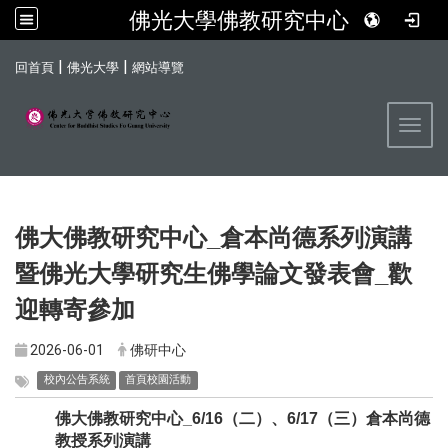
佛光大學佛教研究中心
:::
|
|
回首頁
佛光大學
網站導覽
Toggl
_
佛大佛教研究中心
倉本尚德系列演講
_
暨佛光大學研究生佛學論文發表會
歡
迎轉寄參加
2026-06-01
佛研中心
校內公告系統
首頁校園活動
佛大佛教研究中心
_6/16
（二）、
6/17
（三）倉本尚德
教授系列演講