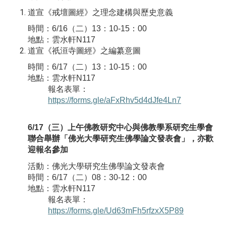
道宣《戒壇圖經》之理念建構與歷史意義
時間：
6/16
（二）
13
：
10-15
：
00
地點：雲水軒
N117
道宣《祇洹寺圖經》之編纂意圖
時間：
6/17
（二）
13
：
10-15
：
00
地點：雲水軒
N117
報名表單：
https://forms.gle/aFxRhv5d4dJfe4Ln7
6/17
（三）上午佛教研究中心與佛教學系研究生學會
聯合舉辦「佛光大學研究生佛學論文發表會」，亦歡
迎報名參加
活動：佛光大學研究生佛學論文發表會
時間：
6/17
（二）
08
：
30-12
：
00
地點：雲水軒
N117
報名表單：
https://forms.gle/Ud63mFh5rfzxX5P89