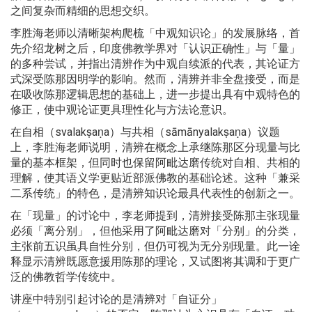
之间复杂而精细的思想交织。
李胜海老师以清晰架构爬梳「中观知识论」的发展脉络，首
先介绍龙树之后，印度佛教学界对「认识正确性」与「量」
的多种尝试，并指出清辨作为中观自续派的代表，其论证方
式深受陈那因明学的影响。然而，清辨并非全盘接受，而是
在吸收陈那逻辑思想的基础上，进一步提出具有中观特色的
修正，使中观论证更具理性化与方法论意识。
在自相（svalakṣaṇa）与共相（sāmānyalakṣaṇa）议题
上，李胜海老师说明，清辨在概念上承继陈那区分现量与比
量的基本框架，但同时也保留阿毗达磨传统对自相、共相的
理解，使其语义学更贴近部派佛教的基础论述。这种「兼采
二系传统」的特色，是清辨知识论最具代表性的创新之一。
在「现量」的讨论中，李老师提到，清辨接受陈那主张现量
必须「离分别」，但他采用了阿毗达磨对「分别」的分类，
主张前五识虽具自性分别，但仍可视为无分别现量。此一诠
释显示清辨既愿意援用陈那的理论，又试图将其调和于更广
泛的佛教哲学传统中。
讲座中特别引起讨论的是清辨对「自证分」