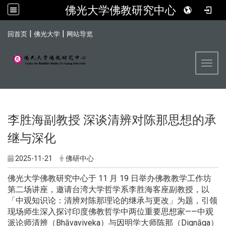
佛光大学佛教研究中心
:::
|
|
回首页
佛光大学
网站导览
Toggl
李胜海副教授 深谈清辨对陈那思想的承
继与深化
2025-11-21
佛研中心
佛光大学佛教研究中心于 11 月 19 日举办佛教教学工作坊
第二场讲座，邀请台湾大学哲学系李胜海客座副教授，以
「中观知识论：清辨对陈那理论的继承与更改」为题，引领
现场师生深入探讨印度佛教哲学中两位重要思想家——中观
派论师清辨（Bhāvaviveka）与因明学大师陈那（Dignāga）