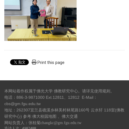
Print this page
本网站着作权属于佛光大学 佛教研究中心。请详见
使用规则
。
电话：886-3-9871000 Ext.12811、12812 E-Mail：
cbs@gm.fgu.edu.tw
地址：262307宜兰县礁溪乡林美村林尾路160号 云水轩 118室(佛教
研究中心) 参考:
佛大校园地图
、
佛大交通
网站负责人：张桂菊changkc@gm.fgu.edu.tw
造访人次 : 4987488