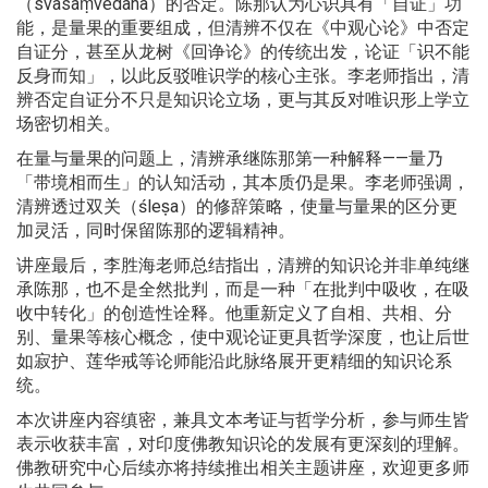
（svasaṃvedana）的否定。陈那认为心识具有「自证」功
能，是量果的重要组成，但清辨不仅在《中观心论》中否定
自证分，甚至从龙树《回诤论》的传统出发，论证「识不能
反身而知」，以此反驳唯识学的核心主张。李老师指出，清
辨否定自证分不只是知识论立场，更与其反对唯识形上学立
场密切相关。
在量与量果的问题上，清辨承继陈那第一种解释——量乃
「带境相而生」的认知活动，其本质仍是果。李老师强调，
清辨透过双关（śleṣa）的修辞策略，使量与量果的区分更
加灵活，同时保留陈那的逻辑精神。
讲座最后，李胜海老师总结指出，清辨的知识论并非单纯继
承陈那，也不是全然批判，而是一种「在批判中吸收，在吸
收中转化」的创造性诠释。他重新定义了自相、共相、分
别、量果等核心概念，使中观论证更具哲学深度，也让后世
如寂护、莲华戒等论师能沿此脉络展开更精细的知识论系
统。
本次讲座内容缜密，兼具文本考证与哲学分析，参与师生皆
表示收获丰富，对印度佛教知识论的发展有更深刻的理解。
佛教研究中心后续亦将持续推出相关主题讲座，欢迎更多师