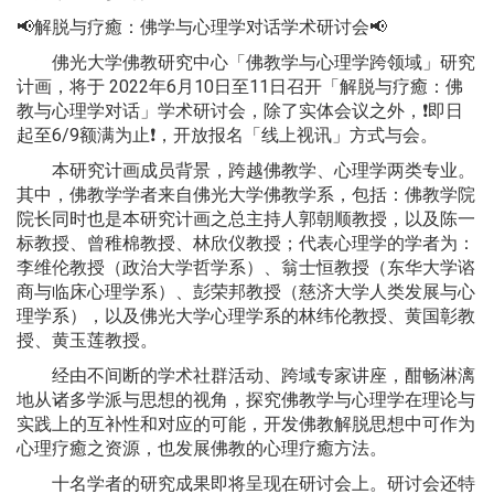
📢解脱与疗癒：佛学与心理学对话学术研讨会📢
佛光大学佛教研究中心「佛教学与心理学跨领域」研究
计画，将于 2022年6月10日至11日召开「解脱与疗癒：佛
教与心理学对话」学术研讨会，除了实体会议之外，❗️即日
起至6/9额满为止❗️，开放报名「线上视讯」方式与会。
本研究计画成员背景，跨越佛教学、心理学两类专业。
其中，佛教学学者来自佛光大学佛教学系，包括：佛教学院
院长同时也是本研究计画之总主持人郭朝顺教授，以及陈一
标教授、曾稚棉教授、林欣仪教授；代表心理学的学者为：
李维伦教授（政治大学哲学系）、翁士恒教授（东华大学谘
商与临床心理学系）、彭荣邦教授（慈济大学人类发展与心
理学系），以及佛光大学心理学系的林纬伦教授、黄国彰教
授、黄玉莲教授。
经由不间断的学术社群活动、跨域专家讲座，酣畅淋漓
地从诸多学派与思想的视角，探究佛教学与心理学在理论与
实践上的互补性和对应的可能，开发佛教解脱思想中可作为
心理疗癒之资源，也发展佛教的心理疗癒方法。
十名学者的研究成果即将呈现在研讨会上。研讨会还特