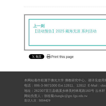
上一则
【活动预告】2025 藏海无涯 系列活动
Print this page
本网站着作权属于佛光大学 佛教研究中心。请详见
使用
电话：886-3-9871000 Ext.12811、12812 E-Mail：
cbs
地址：262307宜兰县礁溪乡林美村林尾路160号 云水轩 
网站负责人：张桂菊changkc@gm.fgu.edu.tw
造访人次 : 5004429