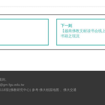
下一则
【越南佛教文献读书会线
书籍之现况
规则
。
@gm.fgu.edu.tw
118室(佛教研究中心) 参考:
佛大校园地图
、
佛大交通