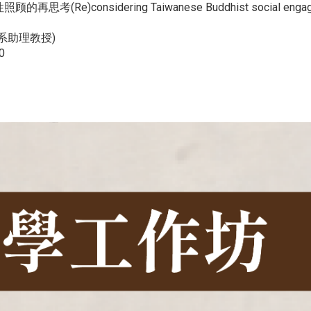
idering Taiwanese Buddhist social engagements wi
系助理教授)
0