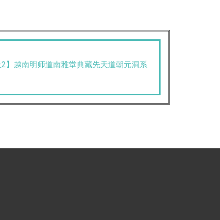
上2】越南明师道南雅堂典藏先天道朝元洞系