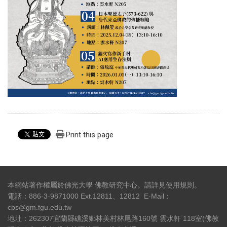
Print this page
本網站著作權屬於佛光大學 佛教研究中心。請詳見
使用規則
。
電話：886-3-9871000 Ext.12811、12812 E-Mail：
cbs@gm.fgu.edu.tw
地址：262307宜蘭縣礁溪鄉林美村林尾路160號 雲水軒 118室(佛教