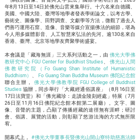
年8月13日至14日於佛光山雲來集舉行。十六名來自德國、
美國、中國大陸、臺灣等地學者發表學術論文，以考古學、
藝術史、圖像學、田野調查、文獻學等方法，微觀了過去人
們善巧運用石窟、造像、音樂等媒介宣揚佛法的細節，堪為
今人用多媒體影音、人工智慧來弘法的先河。逾130名來自
香港、臺灣、北京等地學友齊聚學術盛宴。
本會議是「藏海無涯」三大系列活動之一，由
佛光大學佛
教研究中心 FGU Center for Buddhist Studies
、
佛光山人間
佛教研究院（Fo Guang Shan Institute of Humanistic
Buddhism）
、
Fo Guang Shan Buddha Museum 佛陀紀念館
聯合主辦，
佛光大學佛教學院 FGU College of Buddhist
Studies
協辦，同步舉行「大藏經通俗講座」（8月16日至
17日法寶堂）和「佛光藏珍：走讀金陵刻經處」特展（7月
26日至11月16日佛陀紀念館本館第二展廳）。文字、圖
像、音聲的主題，凸顯了傳播經藏的途徑無有涯畔；研討
會、俗講、展覽的活動，則彰顯了悠游法海的方式無所限
宥。
開幕式上，
#佛光大學董事長暨佛光山開山寮特助慈惠法師