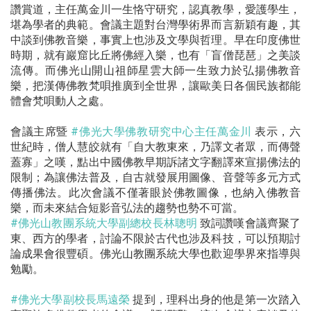
讚賞道，主任萬金川一生恪守研究，認真教學，愛護學生，
堪為學者的典範。會議主題對台灣學術界而言新穎有趣，其
中談到佛教音樂，事實上也涉及文學與哲理。早在印度佛世
時期，就有巖窟比丘將佛經入樂，也有「盲僧琵琶」之美談
流傳。而佛光山開山祖師星雲大師一生致力於弘揚佛教音
樂，把漢傳佛教梵唄推廣到全世界，讓歐美日各個民族都能
體會梵唄動人之處。
會議主席暨
#佛光大學佛教研究中心主任萬金川
表示，六
世紀時，僧人慧皎就有「自大教東來，乃譯文者眾，而傳聲
蓋寡」之嘆，點出中國佛教早期訴諸文字翻譯來宣揚佛法的
限制；為讓佛法普及，自古就發展用圖像、音聲等多元方式
傳播佛法。此次會議不僅著眼於佛教圖像，也納入佛教音
樂，而未來結合短影音弘法的趨勢也勢不可當。
#佛光山教團系統大學副總校長林聰明
致詞讚嘆會議齊聚了
東、西方的學者，討論不限於古代也涉及科技，可以預期討
論成果會很豐碩。佛光山教團系統大學也歡迎學界來指導與
勉勵。
#佛光大學副校長馬遠榮
提到，理科出身的他是第一次踏入