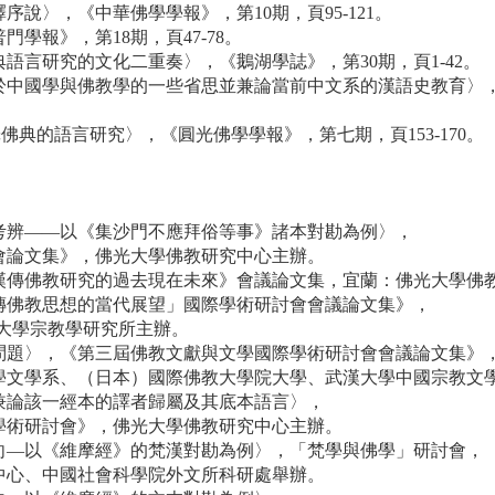
序說〉，《中華佛學學報》，第10期，頁95-121。
學報》，第18期，頁47-78。
典語言研究的文化二重奏〉，《鵝湖學誌》，第30期，頁1-42。
關於中國學與佛教學的一些省思並兼論當前中文系的漢語史教育〉
佛典的語言研究〉，《圓光佛學學報》，第七期，頁153-170。
流考辨——以《集沙門不應拜俗等事》諸本對勘為例〉，
會論文集》，佛光大學佛教研究中心主辦。
《漢傳佛教研究的過去現在未來》會議論文集，宜蘭：佛光大學佛
漢傳佛教思想的當代展望」國際學術研討會會議論文集》，
，南華大學宗教學研究所主辦。
校問題〉，《第三屆佛教文獻與文學國際學術研討會會議論文集》
學文學系、（日本）國際佛教大學院大學、武漢大學中國宗教文
校兼論該一經本的譯者歸屬及其底本語言〉，
學術研討會》，佛光大學佛教研究中心主辦。
轉向—以《維摩經》的梵漢對勘為例〉，「梵學與佛學」研討會，
中心、中國社會科學院外文所科研處舉辦。