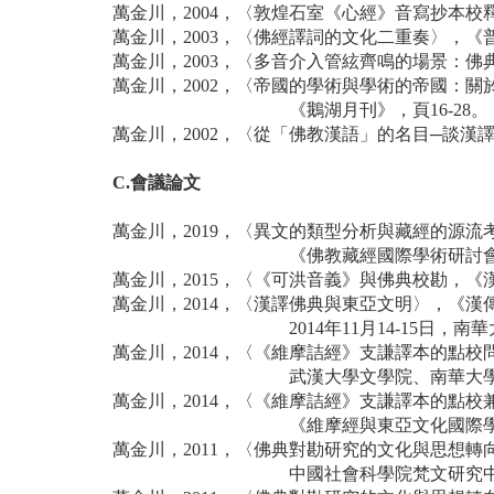
萬金川，2004，〈敦煌石室《心經》音寫抄本校釋
萬金川，2003，〈佛經譯詞的文化二重奏〉，《普門
萬金川，2003，〈多音介入管絃齊鳴的場景：佛
萬金川，2002，〈帝國的學術與學術的帝國：
《鵝湖月刊》，頁16-28。
萬金川，2002，〈從「佛教漢語」的名目─談漢譯
C.會議論文
萬金川，2019，〈異文的類型分析與藏經的源
《佛教藏經國際學術研討
萬金川，2015，〈《可洪音義》與佛典校勘，
萬金川，2014，〈漢譯佛典與東亞文明〉，《
2014年11月14-15日
萬金川，2014，〈《維摩詰經》支謙譯本的點
武漢大學文學院、南華大
萬金川，2014，〈《維摩詰經》支謙譯本的點
《維摩經與東亞文化國際
萬金川，2011，〈佛典對勘研究的文化與思想
中國社會科學院梵文研究