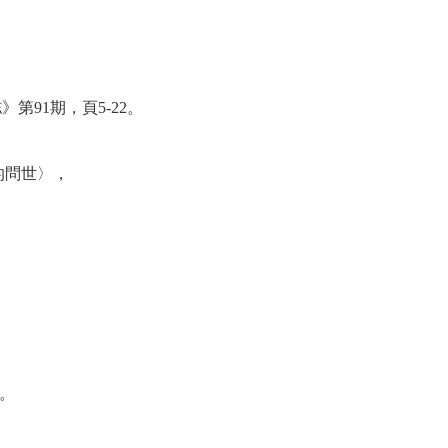
，《正觀雜誌》第91期，頁5-22。
的問世〉，
3。