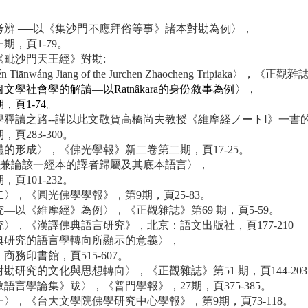
考辨 ──以《集沙門不應拜俗等事》諸本對勘為例〉，
，頁1-79。
《毗沙門天王經》對勘:
shāmén Tiānwáng Jiang of the Jurchen Zhaocheng Tripiaka〉
學社會學的解讀—以Ratnâkara的身份敘事為例〉，
頁1-74
。
學釋讀之路--謹以此文敬賀高橋尚夫教授《維摩経ノートⅠ》一書
頁283-300。
體的形成〉，《佛光學報》新二卷第二期，頁17-25。
--兼論該一經本的譯者歸屬及其底本語言〉，
頁101-232。
〉，《圓光佛學學報》，第9期，頁25-83。
—以《維摩經》為例〉，《正觀雜誌》第69 期，頁5-59。
〉，《漢譯佛典語言研究》，北京：語文出版社，頁177-210
佛典研究的語言學轉向所顯示的意義〉，
務印書館，頁515-607。
勘研究的文化與思想轉向〉，《正觀雜誌》第51 期，頁144-20
語言學論集》跋〉，《普門學報》，27期，頁375-385。
〉，《台大文學院佛學研究中心學報》，第9期，頁73-118。