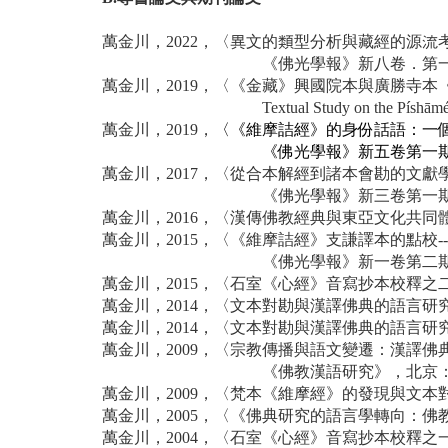
萬金川，2022，〈異文的類型分析與藏經的源流
《佛光學報》新八卷．第一期
萬金川，2019，〈《金藏》興國院本與廣勝寺本
Textual Study on the Pí
萬金川，2019，
〈《維摩詰經》的身份話語：一個文
《佛光學報》新五卷第一期，
萬金川，2017，〈從合本解經到諸本會勘的文獻
《佛光學報》新三卷第一期，
萬金川，2016，〈漢傳佛教經典與東亞文化共同
萬金川，2015，〈《維摩詰經》支謙譯本的點校
《佛光學報》新一卷第二期，
萬金川，2015，〈石室《心經》音寫抄本校釋之二
萬金川，2014，〈文本對勘與漢譯佛典的語言研究
萬金川，2014，〈文本對勘與漢譯佛典的語言研究
萬金川，2009，〈宗教傳播與語文變遷：漢譯
《佛教漢語研究》，北京：商
萬金川，2009，〈梵本《維摩經》的發現與文本對
萬金川，2005，〈《佛典研究的語言學轉向：佛教
萬金川，2004，〈石室《心經》音寫抄本校釋之一