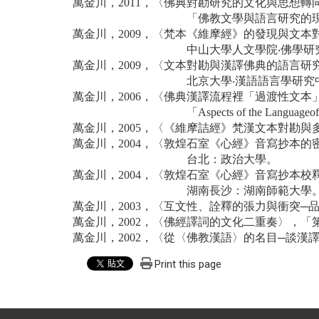
萬金川，2011，〈佛典對勘研究的文化與思想
「佛教文學與語言研究的
萬金川，2009，〈梵本《維摩經》的發現與文
中山大學人文學院‧佛學
萬金川，2009，〈文本對勘與漢譯佛典的語言
北京大學‧漢語語言學研
萬金川，2006，〈佛典漢譯流程裡「過渡性文本
「Aspects of the Lan
萬金川，2005，〈《維摩詰經》梵漢文本對勘
萬金川，2004，〈敦煌石室《心經》音寫抄本的
台北：政治大學。
萬金川，2004，〈敦煌石室《心經》音寫抄本
湖南長沙：湖南師範大學
萬金川，2003，〈互文性、詮釋的張力與衝突
萬金川，2002，〈佛經譯詞的文化二重奏〉，
萬金川，2002，〈從〈佛教漢語〉的名目─談
Print this page