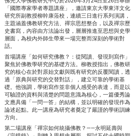
佛光大學佛教研究中心於2026年3月24日至26日舉辦
「國際專家學者專題講座」，邀請東京大學東洋文化
研究所副教授柳幹康蒞校，連續三日進行系列演講，
主題涵蓋佛教研究方法、禪宗思想整合，以及禪宗歷
史書寫，內容由方法論出發，層層推進至思想與史學
層面，為校內外師生帶來一場完整而深刻的學術對
話。
首場講座「如何研究佛教？：從閱讀、發現到寫作」
聚焦於佛教學研究的基礎方法。柳教授指出，佛教研
究的核心在於對原始文獻與既有研究的反覆閱讀，透
過「原典與研究的交替對話」，建立可靠的學術基
礎。他強調，學術寫作並非個人感受的表達，而是以
可驗證的資料與清楚的問題意識為核心，一篇優秀論
文應具備「一問一答」的結構，並以明確的發現作為
論述起點。此一講座為研究者奠定了嚴謹的學術訓練
方向。
第二場講座「禪宗如何統攝佛教？——永明延壽與
《宗鏡錄》」則轉入思想史層面，探討五代十國時期