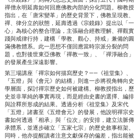
禪僧永明延壽如何回應佛教內部的分化問題。柳教授
指出，在「唐宋變革」的歷史背景下，佛教呈現教、
禪、律分立的狀態，延壽透過《宗鏡錄》提出以「一
心」為核心的整合理論，主張融合經教理解、禪觀實
踐與戒律行持，建構「學教、觀心、持戒」兼備的圓
滿佛教體系。此一思想不僅回應當時宗派分裂的問
題，也對後世東亞佛教「禪教一致」、「禪淨融合」
的發展產生深遠影響。
第三場講座「禪宗如何描寫歷史？——《祖堂集》、
『五燈』與《會元》的結構」則進一步將視角轉向史
學層面，探討禪宗歷史如何被建構。柳教授指出，歷
史並非單純的事實再現，而是經由史書的選擇、編排
與詮釋所形成的結果。透過分析《祖堂集》及宋代
「五燈」諸書至《五燈會元》的發展，他說明禪宗史
書如何透過「相承」與「位次」的安排，建立法脈傳
承體系，並逐步確立「五家七宗」的歷史敘事框架。
同時，他亦提醒讀者注意文獻保存的偏差，指出能被