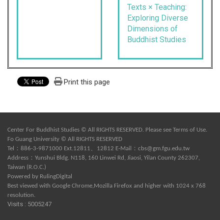
Texts × Teaching:
Exploring Diverse
Dimensions of
Buddhist Studies
Print this page
Center For Buddhist Studies © All RIGHTS RESERVED. Please see
Terms of Use
.
Fo Guang University © All RIGHTS RESERVED
Tel：886-3-9871000 Ext.12811、12812 E-Mail：
cbs@gm.fgu.edu.tw
Address：Yunshui Bldg. N118, 160 Linwei Rd, Jiaosi, Yilan County 262307,
Taiwan (R.O.C.)
Powered by
RulingDigital
Best viewed with Google Chrome,Mozilla Firefox and higher with 1024 x 768
resolution.
Visits : 5005247