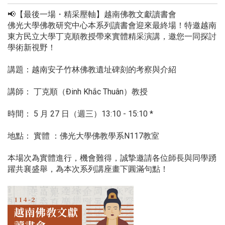
📢【最後一場・精采壓軸】越南佛教文獻讀書會
佛光大學佛教研究中心本系列讀書會迎來最終場！特邀越南
東方民立大學丁克順教授帶來實體精采演講，邀您一同探討
學術新視野！
講題：越南安子竹林佛教遺址碑刻的考察與介紹
講師： 丁克順（Đinh Khắc Thuân）教授
時間： 5 月 27 日（週三）13:10 - 15:10 *
地點： 實體 ：佛光大學佛教學系N117教室
本場次為實體進行，機會難得，誠摯邀請各位師長與同學踴
躍共襄盛舉，為本次系列講座畫下圓滿句點！