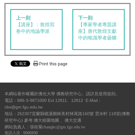
上一則
下一則
【講座】：敦煌寫
【專家學者專題講
卷中的地論學派
座】唐代敦煌文獻
中的唯識學者曇曠
Print this page
本網站著作權屬於佛光大學 佛教研究中心。請詳見
使用規則
。
電話：886-3-9871000 Ext.12811、12812 E-Mail：
cbs@gm.fgu.edu.tw
地址：262307宜蘭縣礁溪鄉林美村林尾路160號 雲水軒 118室(佛教
研究中心) 參考:
佛大校園地圖
、
佛大交通
網站負責人：張桂菊changkc@gm.fgu.edu.tw
造訪人次 : 5000300