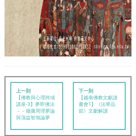
上一則
下一則
【佛教與心理跨域
【越南佛教文獻讀
講座-3】夢即佛法
書會1】《法華品
－－徹庸周理夢論
節》文獻解讀
與蕅益智旭論夢