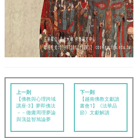
上一則
下一則
【佛教與心理跨域
【越南佛教文獻讀
講座-3】夢即佛法
書會1】《法華品
－－徹庸周理夢論
節》文獻解讀
與蕅益智旭論夢