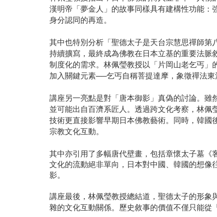
漢明帝「夢金人」的故事同樣具有建構性功能：
身分認同的再造。
其中也特別分析「聖德太子是天台宗慧思禪師第
持續擴寫，最終成為佛教在日本立基的重要法脈
制度化的需求。
林佩瑩教授以「片岡山老乞丐」
加入關鍵元素
──
乞丐自稱菩提達摩，象徵禪法東
講座另一亮點是對「唐本御影」真偽的討論。雖
並可能出自百濟系匠人。
透過跨文化考察，林佩
技術更直接影響早期日本佛教藝術。同時，韓國
宗教文化互動。
其中亦引用了多幅唐代壁畫，包括章懷太子墓《
文化的流動絕非單向，日本對中國、韓國的想像
影。
講座最後，林佩瑩教授總結道，
聖德太子的形象
雜的文化互動關係。歷史敘事的價值不僅只能從