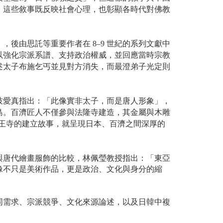
。這些敘事既反映社會心理，也彰顯各時代對佛教
》，後由思託等重要作者在
8–9
世紀的系列文獻中
以強化宗派系譜、支持政治權威，並回應當時宗教
述太子布施乞丐並見對方消失，而最澄弟子光定則
枝愛真指出：「此像實非太子，而是唐人形象」，
島。百濟匠人不僅參與法隆寺建造，其金屬與木雕
王寺的建立故事，就呈現日本、百濟之間深厚的
與唐代繪畫服飾的比較，林佩瑩教授指出：
「東亞
像不只是美術作品，更是政治、文化與身分的縮
同需求、宗派競爭、文化來源論述，以及日韓中複