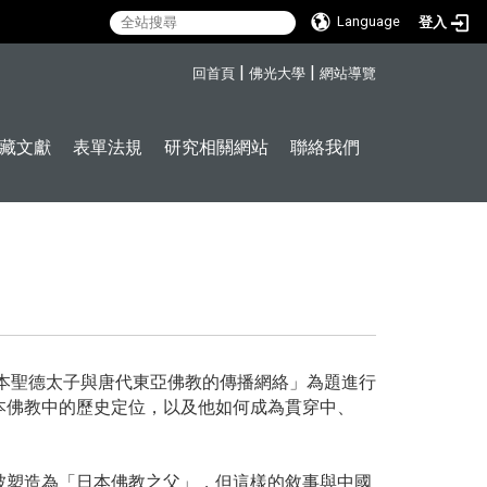
Language
登入
:::
|
|
回首頁
佛光大學
網站導覽
藏文獻
表單法規
研究相關網站
聯絡我們
本聖德太子與唐代東亞佛教的傳播網絡」為題進行
本佛教中的歷史定位，以及他如何成為貫穿中、
被塑造為「日本佛教之父」，但這樣的敘事與中國