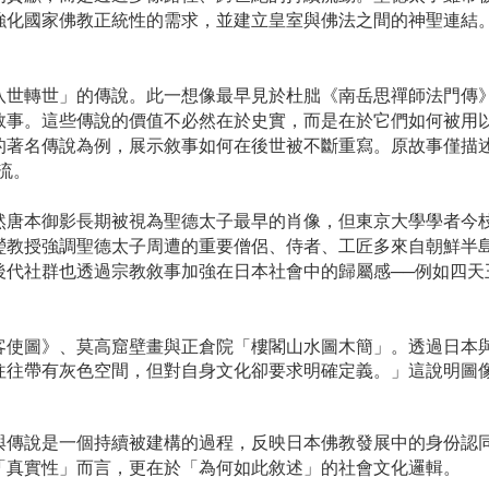
強化國家佛教正統性的需求，並建立皇室與佛法之間的神聖連結
八世轉世」的傳說。此一想像最早見於杜朏《南岳思禪師法門傳
敘事。這些傳說的價值不必然在於史實，而是在於它們如何被用
的著名傳說為例，展示敘事如何在後世被不斷重寫。原故事僅描
流。
然唐本御影長期被視為聖德太子最早的肖像，但東京大學學者今
瑩教授強調聖德太子周遭的重要僧侶、侍者、工匠多來自朝鮮半
後代社群也透過宗教敘事加強在日本社會中的歸屬感
──
例如四天
客使圖》、莫高窟壁畫與正倉院「樓閣山水圖木簡」。透過日本
往往帶有灰色空間，但對自身文化卻要求明確定義。」這說明圖
與傳說是一個持續被建構的過程，反映日本佛教發展中的身份認
「真實性」而言，更在於「為何如此敘述」的社會文化邏輯。