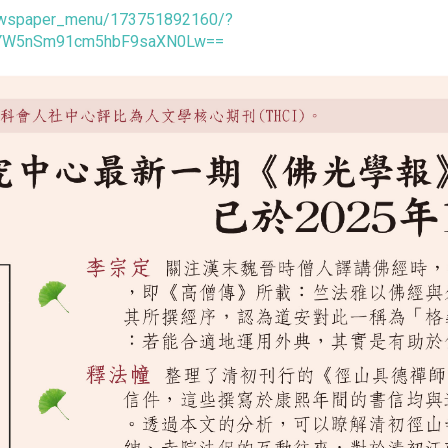
newspaper_menu/173751892160/?
1YW5nSm91cm5hbF9saXN0Lw==