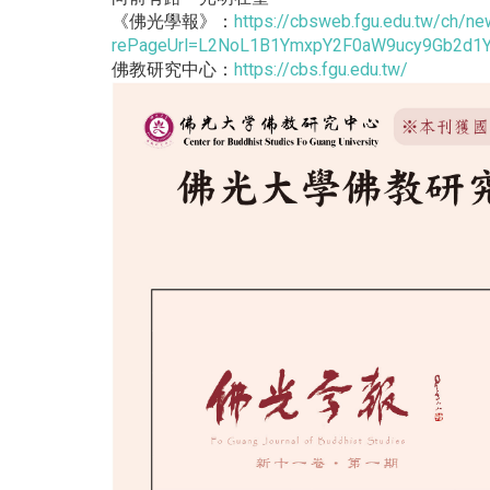
《佛光學報》：
https://cbsweb.fgu.edu.tw/ch/
rePageUrl=L2NoL1B1YmxpY2F0aW9ucy9Gb2d
佛教研究中心：
https://cbs.fgu.edu.tw/