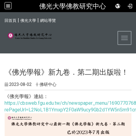
佛光大學佛教研究中心
:::
|
|
回首頁
佛光大學
網站導覽
Toggl
《佛光學報》新九卷．第二期出版啦！
2023-08-02
佛研中心
《佛光學報》連結：
https://cbsweb.fgu.edu.tw/ch/newspaper_menu/169077076
rePageUrl=L2NoL1B1YmxpY2F0aW9ucy9Gb2d1YW5nSm91c