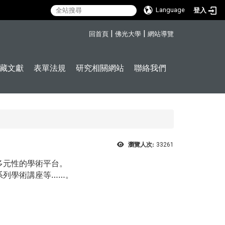
Language
登入
:::
|
|
回首頁
佛光大學
網站導覽
藏文獻
表單法規
研究相關網站
聯絡我們
瀏覽人次:
33261
多元性的學術平台。
系列學術講座等……。