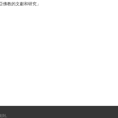
東亞佛教的文獻和研究」
規則
。